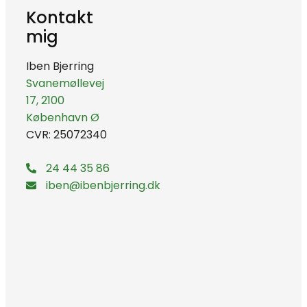
Kontakt
mig
Iben Bjerring
Svanemøllevej
17, 2100
København Ø
CVR: 25072340
24 44 35 86
iben@ibenbjerring.dk