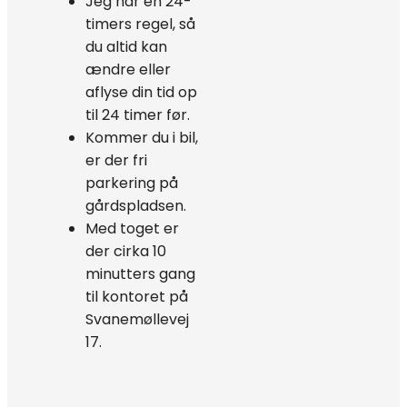
Jeg har en 24-
timers regel, så
du altid kan
ændre eller
aflyse din tid op
til 24 timer før.
Kommer du i bil,
er der fri
parkering på
gårdspladsen.
Med toget er
der cirka 10
minutters gang
til kontoret på
Svanemøllevej
17.